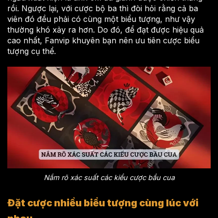
rồi. Ngược lại, với cược bộ ba thì đòi hỏi rằng cả ba
viên đó đều phải có cùng một biểu tượng, như vậy
thường khó xảy ra hơn. Do đó, để đạt được hiệu quả
cao nhất, Fanvip khuyên bạn nên ưu tiên cược biểu
tượng cụ thể.
Nắm rõ xác suất các kiểu cược bầu cua
Đặt cược nhiều biểu tượng cùng lúc với