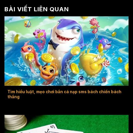
BÀI VIẾT LIÊN QUAN
Tìm hiểu luật, mẹo chơi bắn cá nạp sms bách chiến bách
thắng