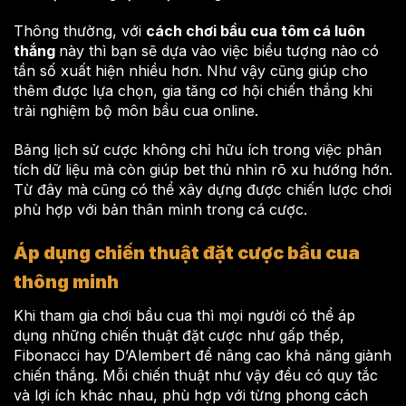
Thông thường, với
cách chơi bầu cua tôm cá luôn
thắng
này thì bạn sẽ dựa vào việc biểu tượng nào có
tần số xuất hiện nhiều hơn. Như vậy cũng giúp cho
thêm được lựa chọn, gia tăng cơ hội chiến thắng khi
trải nghiệm bộ môn bầu cua online.
Bảng lịch sử cược không chỉ hữu ích trong việc phân
tích dữ liệu mà còn giúp bet thủ nhìn rõ xu hướng hớn.
Từ đây mà cũng có thể xây dựng được chiến lược chơi
phù hợp với bản thân mình trong cá cược.
Áp dụng chiến thuật đặt cược bầu cua
thông minh
Khi tham gia chơi bầu cua thì mọi người có thể áp
dụng những chiến thuật đặt cược như gấp thếp,
Fibonacci hay D’Alembert để nâng cao khả năng giành
chiến thắng. Mỗi chiến thuật như vậy đều có quy tắc
và lợi ích khác nhau, phù hợp với từng phong cách