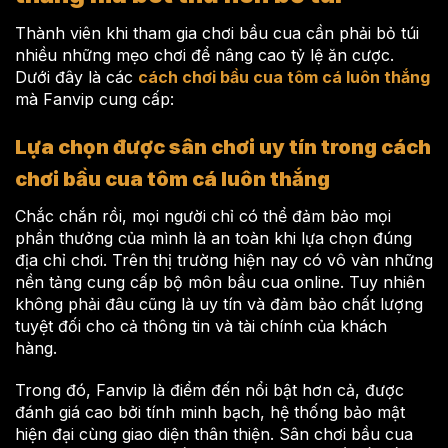
Thành viên khi tham gia chơi bầu cua cần phải bỏ túi
nhiều những mẹo chơi để nâng cao tỷ lệ ăn cược.
Dưới đây là các
cách chơi bầu cua tôm cá luôn thắng
mà Fanvip cung cấp:
Lựa chọn được sân chơi uy tín trong cách
chơi bầu cua tôm cá luôn thắng
Chắc chắn rồi, mọi người chỉ có thể đảm bảo mọi
phần thưởng của mình là an toàn khi lựa chọn đúng
địa chỉ chơi. Trên thị trường hiện nay có vô vàn những
nền tảng cung cấp bộ môn bầu cua online. Tuy nhiên
không phải đâu cũng là uy tín và đảm bảo chất lượng
tuyệt đối cho cả thông tin và tài chính của khách
hàng.
Trong đó, Fanvip là điểm đến nổi bật hơn cả, được
đánh giá cao bởi tính minh bạch, hệ thống bảo mật
hiện đại cùng giao diện thân thiện. Sân chơi bầu cua