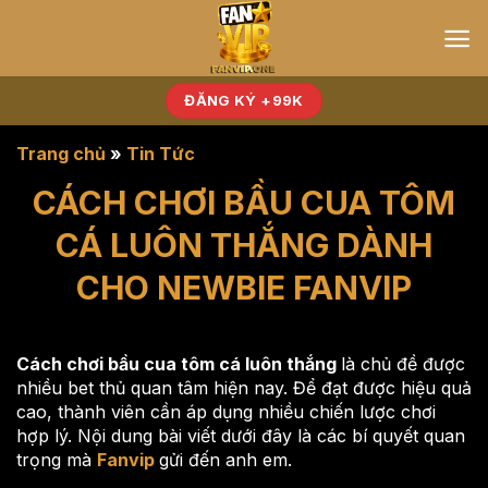
Bỏ
qua
nội
dung
ĐĂNG KÝ +99K
Trang chủ
»
Tin Tức
CÁCH CHƠI BẦU CUA TÔM
CÁ LUÔN THẮNG DÀNH
CHO NEWBIE FANVIP
Cách chơi bầu cua tôm cá luôn thắng
là chủ đề được
nhiều bet thủ quan tâm hiện nay. Để đạt được hiệu quả
cao, thành viên cần áp dụng nhiều chiến lược chơi
hợp lý. Nội dung bài viết dưới đây là các bí quyết quan
trọng mà
Fanvip
gửi đến anh em.