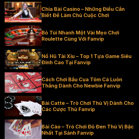
Chia Bài Casino – Những Điều Cần
Biết Để Làm Chủ Cuộc Chơi
Bỏ Túi Nhanh Một Vài Mẹo Chơi
Roulette Cùng Với Fanvip
Nổ Hũ Tài Xỉu – Top 1 Tựa Game Siêu
Đỉnh Cao Tại Fanvip
Cách Chơi Bầu Cua Tôm Cá Luôn
Thắng Dành Cho Newbie Fanvip
Bài Catte – Trò Chơi Thú Vị Dành Cho
Các Cược Thủ Fanvip
Bài Cào – Trò Chơi Đỏ Đen Thú Vị Bậc
Nhất Tại Sảnh Fanvip